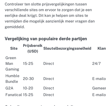
Controleer ten slotte prijsvergelijkingen tussen
verschillende sites om ervoor te zorgen dat je een
eerlijke deal krijgt. Dit kan je helpen om sites te
vermijden die mogelijk aanzienlijk meer vragen dan
gemiddeld.
Vergelijking van populaire derde partijen
Prijsbereik
Site
Sleutelbezorgingssnelheid
Klan
(USD)
Green
Man
15-25
Direct
24/7
Gaming
Humble
20-30
Direct
E-mailo
Bundle
G2A
10-20
Direct
Gemeen
Fanatical
15-25
Direct
E-mailo