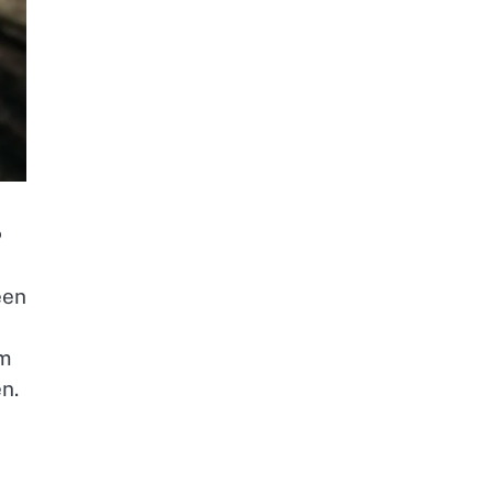
?
een
om
n.