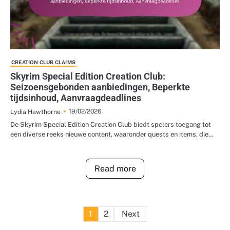
CREATION CLUB CLAIMS
Skyrim Special Edition Creation Club:
Seizoensgebonden aanbiedingen, Beperkte
tijdsinhoud, Aanvraagdeadlines
19/02/2026
Lydia Hawthorne
De Skyrim Special Edition Creation Club biedt spelers toegang tot
een diverse reeks nieuwe content, waaronder quests en items, die…
Read more
Posts
1
2
Next
pagination