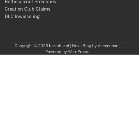
Bethesda.net Promoties
Creation Club Claims
DLC Inwisseling
Copyright © 2026
bartsbar.nl
| Nova Blog by
Ascendoor
|
Powered by
WordPress
.