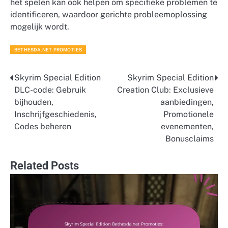
het spelen kan ook helpen om specifieke problemen te
identificeren, waardoor gerichte probleemoplossing
mogelijk wordt.
BETHESDA.NET PROMOTIES
Skyrim Special Edition
Skyrim Special Edition
Post
DLC-code: Gebruik
Creation Club: Exclusieve
navigation
bijhouden,
aanbiedingen,
Inschrijfgeschiedenis,
Promotionele
Codes beheren
evenementen,
Bonusclaims
Related Posts