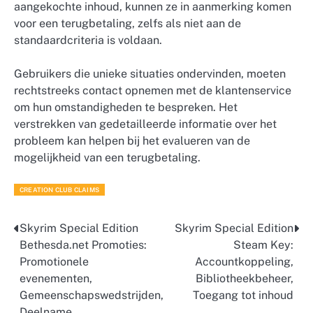
aangekochte inhoud, kunnen ze in aanmerking komen
voor een terugbetaling, zelfs als niet aan de
standaardcriteria is voldaan.
Gebruikers die unieke situaties ondervinden, moeten
rechtstreeks contact opnemen met de klantenservice
om hun omstandigheden te bespreken. Het
verstrekken van gedetailleerde informatie over het
probleem kan helpen bij het evalueren van de
mogelijkheid van een terugbetaling.
CREATION CLUB CLAIMS
Skyrim Special Edition
Skyrim Special Edition
Post
Bethesda.net Promoties:
Steam Key:
navigation
Promotionele
Accountkoppeling,
evenementen,
Bibliotheekbeheer,
Gemeenschapswedstrijden,
Toegang tot inhoud
Deelname