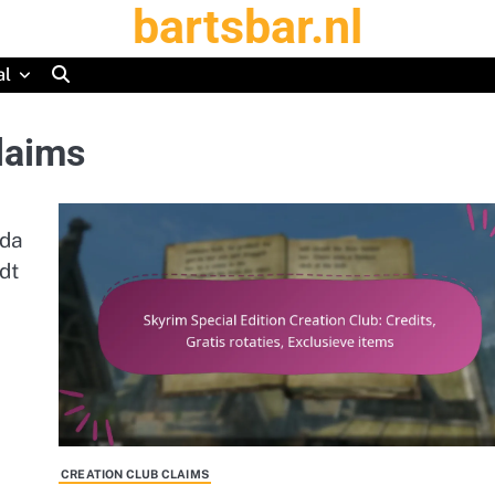
bartsbar.nl
al
laims
sda
dt
CREATION CLUB CLAIMS