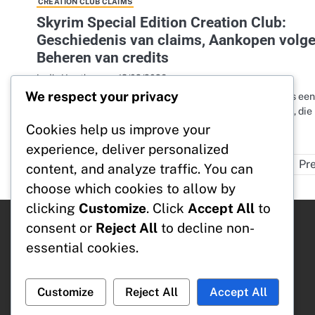
CREATION CLUB CLAIMS
Skyrim Special Edition Creation Club:
Geschiedenis van claims, Aankopen volge
Beheren van credits
13/02/2026
Lydia Hawthorne
We respect your privacy
De Creation Club in Skyrim Special Edition biedt spelers een
zorgvuldig geselecteerde verzameling officiële content, die
game-ervaring verrijkt met…
Cookies help us improve your
experience, deliver personalized
Pr
content, and analyze traffic. You can
choose which cookies to allow by
clicking
Customize
. Click
Accept All
to
consent or
Reject All
to decline non-
Categorieën
essential cookies.
Bethesda.net Promoties
Creation Club Claims
DLC Inwisseling
Customize
Reject All
Accept All