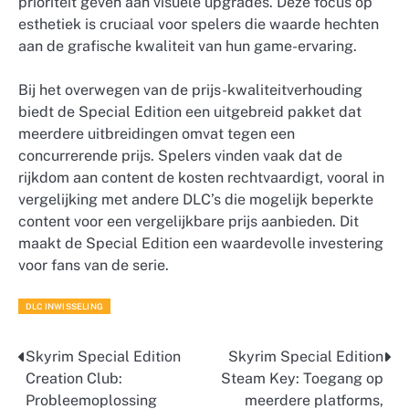
prioriteit geven aan visuele upgrades. Deze focus op
esthetiek is cruciaal voor spelers die waarde hechten
aan de grafische kwaliteit van hun game-ervaring.
Bij het overwegen van de prijs-kwaliteitverhouding
biedt de Special Edition een uitgebreid pakket dat
meerdere uitbreidingen omvat tegen een
concurrerende prijs. Spelers vinden vaak dat de
rijkdom aan content de kosten rechtvaardigt, vooral in
vergelijking met andere DLC’s die mogelijk beperkte
content voor een vergelijkbare prijs aanbieden. Dit
maakt de Special Edition een waardevolle investering
voor fans van de serie.
DLC INWISSELING
Skyrim Special Edition
Skyrim Special Edition
Post
Creation Club:
Steam Key: Toegang op
navigation
Probleemoplossing
meerdere platforms,