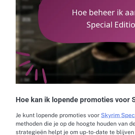
Hoe kan ik lopende promoties voor S
Je kunt lopende promoties voor
Skyrim Spec
methoden die je op de hoogte houden van de
strategieën helpt je om up-to-date te blijve