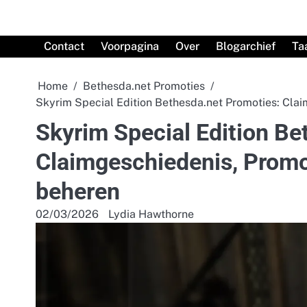
Skip
to
content
Contact
Voorpagina
Over
Blogarchief
Ta
Home
Bethesda.net Promoties
Skyrim Special Edition Bethesda.net Promoties: Cla
Skyrim Special Edition Be
Claimgeschiedenis, Promo
beheren
02/03/2026
Lydia Hawthorne